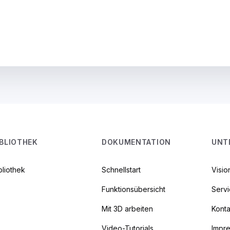
IBLIOTHEK
DOKUMENTATION
UNT
bliothek
Schnellstart
Visio
Funktionsübersicht
Serv
Mit 3D arbeiten
Konta
Video-Tutorials
Impr