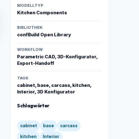
MODELLTYP
Kitchen Components
BIBLIOTHEK
confBuild Open Library
WORKFLOW
Parametric CAD, 3D-Konfigurator,
Export-Handoff
TAGS
cabinet, base, carcass, kitchen,
Interior, 3D Konfigurator
Schlagwörter
cabinet
base
carcass
kitchen
Interior