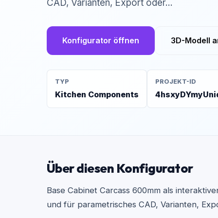
CAD, Varianten, Export oder...
Konfigurator öffnen
3D-Modell 
TYP
PROJEKT-ID
Kitchen Components
4hsxyDYmyUni
Über diesen Konfigurator
Base Cabinet Carcass 600mm als interaktiven
und für parametrisches CAD, Varianten, Ex